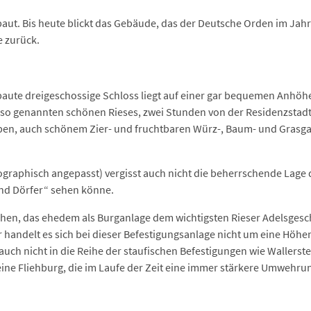
aut. Bis heute blickt das Gebäude, das der Deutsche Orden im Jahr
 zurück.
te dreigeschossige Schloss liegt auf einer gar bequemen Anhöhe i
so genannten schönen Rieses, zwei Stunden von der Residenzstadt 
aben, auch schönem Zier- und fruchtbaren Würz-, Baum- und Grasg
ographisch angepasst) vergisst auch nicht die beherrschende Lage
und Dörfer“ sehen könne.
chen, das ehedem als Burganlage dem wichtigsten Rieser Adelsgesc
 handelt es sich bei dieser Befestigungsanlage nicht um eine Höh
 auch nicht in die Reihe der staufischen Befestigungen wie Wallers
ine Fliehburg, die im Laufe der Zeit eine immer stärkere Umwehrun