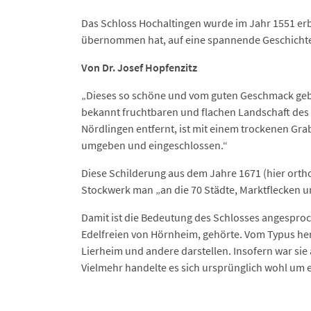
Das Schloss Hochaltingen wurde im Jahr 1551 erb
übernommen hat, auf eine spannende Geschichte
Von Dr. Josef Hopfenzitz
„Dieses so schöne und vom guten Geschmack gebau
bekannt fruchtbaren und flachen Landschaft des 
Nördlingen entfernt, ist mit einem trockenen Gr
umgeben und eingeschlossen.“
Diese Schilderung aus dem Jahre 1671 (hier orth
Stockwerk man „an die 70 Städte, Marktflecken 
Damit ist die Bedeutung des Schlosses angespro
Edelfreien von Hörnheim, gehörte. Vom Typus her
Lierheim und andere darstellen. Insofern war sie
Vielmehr handelte es sich ursprünglich wohl um e